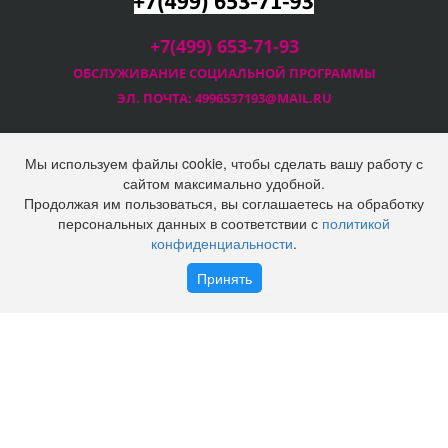
+7(499) 653-71-93
ОБСЛУЖИВАНИЕ СОЦИАЛЬНОЙ
ПРОГРАММЫ
ЭЛ. ПОЧТА:
4996537193@MAIL.RU
Мы используем файлы cookie, чтобы сделать вашу работу с
сайтом максимально удобной.
Продолжая им пользоваться, вы соглашаетесь на обработку
2025 © Социальная программа Правительства Москвы
персональных данных в соответствии с
политикой
ООО "Технопром"
конфиденциальности
.
Политика конфиденциальности
Войти
Регистрация
Принять
Наверх
Корзина
0 позиций
на сумму
0 руб.