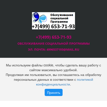
+7(499) 653-71-93
ОБСЛУЖИВАНИЕ СОЦИАЛЬНОЙ
ПРОГРАММЫ
ЭЛ. ПОЧТА:
4996537193@MAIL.RU
Мы используем файлы cookie, чтобы сделать вашу работу с
сайтом максимально удобной.
Продолжая им пользоваться, вы соглашаетесь на обработку
2025 © Социальная программа Правительства Москвы
персональных данных в соответствии с
политикой
ООО "Технопром"
конфиденциальности
.
Политика конфиденциальности
Войти
Регистрация
Принять
Наверх
Корзина
0 позиций
на сумму
0 руб.