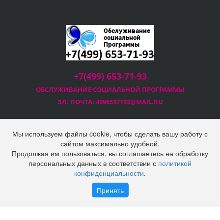
+7(499) 653-71-93
ОБСЛУЖИВАНИЕ СОЦИАЛЬНОЙ
ПРОГРАММЫ
ЭЛ. ПОЧТА:
4996537193@MAIL.RU
Мы используем файлы cookie, чтобы сделать вашу работу с
сайтом максимально удобной.
Продолжая им пользоваться, вы соглашаетесь на обработку
2025 © Социальная программа Правительства Москвы
персональных данных в соответствии с
политикой
ООО "Технопром"
конфиденциальности
.
Политика конфиденциальности
Войти
Регистрация
Принять
Наверх
Корзина
0 позиций
на сумму
0 руб.